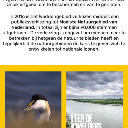
Uniek erfgoed, om te beschermen en van te genieten.
In 2016 is het Waddengebied verkozen middels een
publieksverkiezing tot
Mooiste Natuurgebied van
Nederland
. In totaal zijn er bijna 90.000 stemmen
uitgebracht. De verkiezing is opgezet om mensen meer te
betrekken bij hetgeen de natuur te bieden heeft en
tegelijkertijd de natuurgebieden de kans te geven zich te
ontwikkelen tot nationale iconen.
V
L
o
e
g
e
e
r
l
d
s
e
p
k
o
w
LEER DE
t
e
t
l
KWELDERS