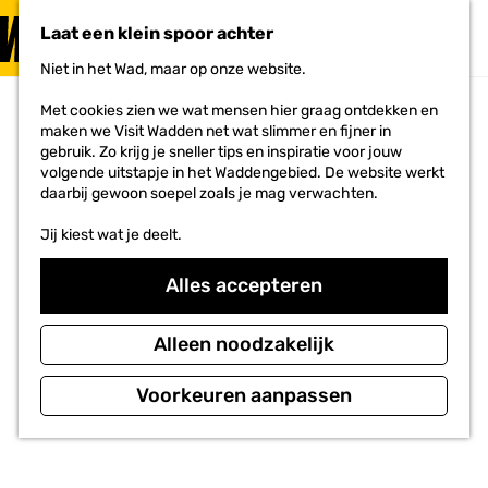
PLAN JE
BEZOEK
Laat een klein spoor achter
F
MENU
a
Niet in het Wad, maar op onze website.
Voor ondernemers
G
v
a
o
Met cookies zien we wat mensen hier graag ontdekken en
n
r
maken we Visit Wadden net wat slimmer en fijner in
a
i
gebruik. Zo krijg je sneller tips en inspiratie voor jouw
a
e
volgende uitstapje in het Waddengebied. De website werkt
r
t
daarbij gewoon soepel zoals je mag verwachten.
d
e
e
n
Jij kiest wat je deelt.
h
o
m
Alles accepteren
e
p
a
Alleen noodzakelijk
g
e
Voorkeuren aanpassen