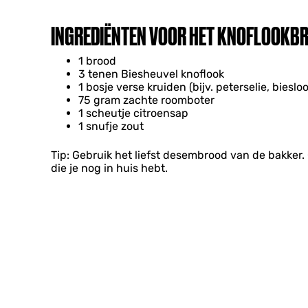
INGREDIËNTEN VOOR HET KNOFLOOKB
1 brood
3 tenen Biesheuvel knoflook
1 bosje verse kruiden (bijv. peterselie, bieslo
75 gram zachte roomboter
1 scheutje citroensap
1 snufje zout
Tip: Gebruik het liefst desembrood van de bakker. Q
die je nog in huis hebt.