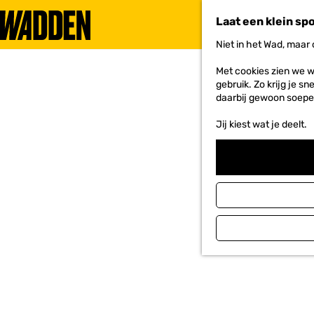
Laat een klein sp
Niet in het Wad, maar
G
a
Met cookies zien we w
n
gebruik. Zo krijg je s
a
daarbij gewoon soepe
a
r
Jij kiest wat je deelt.
d
e
h
o
m
e
p
a
g
e