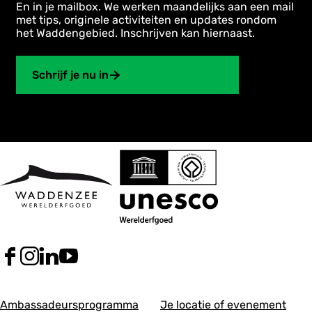
En in je mailbox. We werken maandelijks aan een mail
met tips, originele activiteiten en updates rondom
het Waddengebied. Inschrijven kan hiernaast.
Schrijf je nu in
F
I
L
Y
a
n
i
o
c
s
n
u
A
A
e
t
k
T
Ambassadeursprogramma
Je locatie of evenement