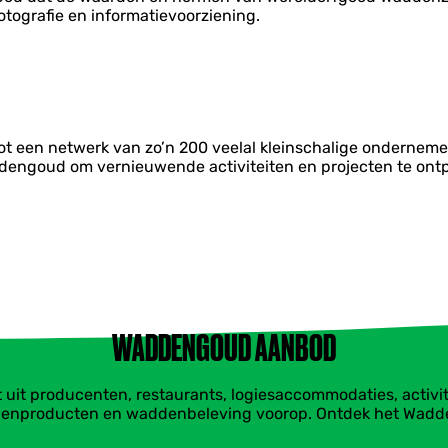
otografie en informatievoorziening.
ot een netwerk van zo’n 200 veelal kleinschalige onderne
dengoud om vernieuwende activiteiten en projecten te ont
WADDENGOUD AANBOD
t producenten, restaurants, logiesaccommodaties, activitei
enproducten en waddenbeleving voorop. Ontdek het Wad