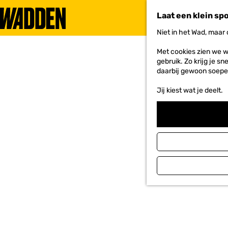
Laat een klein sp
Niet in het Wad, maar
G
a
Met cookies zien we w
n
gebruik. Zo krijg je s
a
daarbij gewoon soepe
a
r
Jij kiest wat je deelt.
d
e
h
o
m
e
p
a
g
e