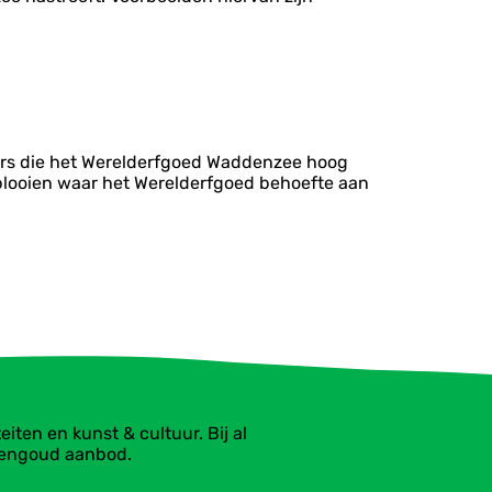
mers die het Werelderfgoed Waddenzee hoog
plooien waar het Werelderfgoed behoefte aan
ten en kunst & cultuur. Bij al
dengoud aanbod.