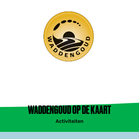
WADDENGOUD OP DE KAART
Activiteiten