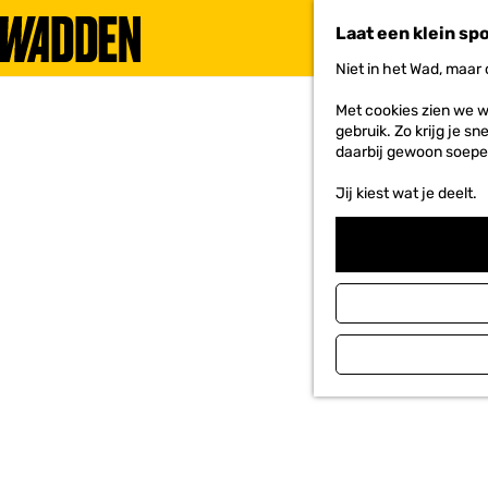
Waddengoud, Waddenzee, dagtochten, bruine vloot, educatie,
Paesens-Moddergat, Den Oever, Harlingen, Lauwersoog, Zo
Laat een klein sp
Niet in het Wad, maar
G
a
Met cookies zien we w
n
gebruik. Zo krijg je s
a
daarbij gewoon soepe
a
r
Jij kiest wat je deelt.
d
e
h
o
m
e
p
a
g
e