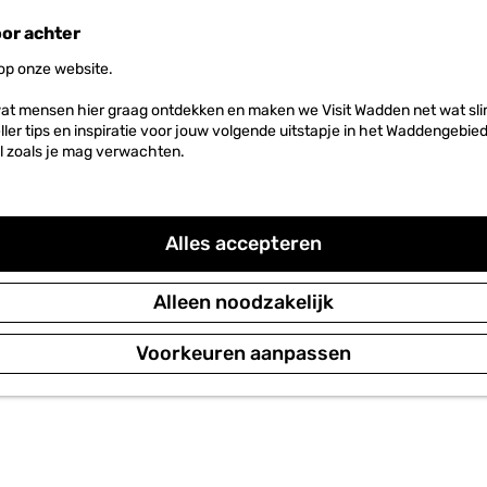
 fietsverhuur, garnalenvissen, wadlopen, huifkartochten, T
utkamp, Hallum, UNESCO Werelderfgoed, lokale producten, 
oor achter
 op onze website.
at mensen hier graag ontdekken en maken we Visit Wadden net wat slim
neller tips en inspiratie voor jouw volgende uitstapje in het Waddengebi
l zoals je mag verwachten.
Alles accepteren
Alleen noodzakelijk
Voorkeuren aanpassen