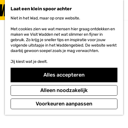
PLAN JE
BEZOEK
Laat een klein spoor achter
F
MENU
a
Niet in het Wad, maar op onze website.
Voor ondernemers
G
v
a
o
Met cookies zien we wat mensen hier graag ontdekken en
n
r
maken we Visit Wadden net wat slimmer en fijner in
a
i
gebruik. Zo krijg je sneller tips en inspiratie voor jouw
a
e
volgende uitstapje in het Waddengebied. De website werkt
r
t
daarbij gewoon soepel zoals je mag verwachten.
d
e
e
n
Jij kiest wat je deelt.
h
o
GIDS NAAR JOUW
m
Alles accepteren
e
p
KERSTDINER
a
Alleen noodzakelijk
g
e
Voorkeuren aanpassen
in het Waddengebied