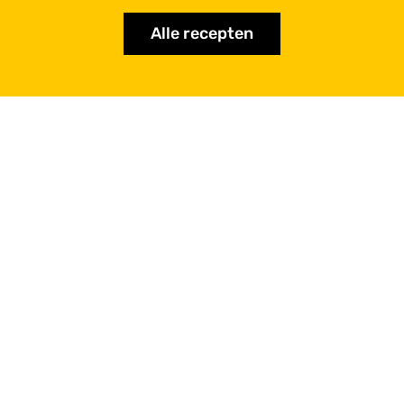
p
o
Alle recepten
t