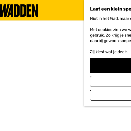
Laat een klein sp
Niet in het Wad, maar
G
a
Met cookies zien we w
n
gebruik. Zo krijg je s
a
daarbij gewoon soepe
a
r
Jij kiest wat je deelt.
d
e
h
o
m
e
p
a
g
e