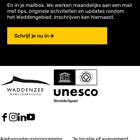
En in je mailbox. We werken maandelijks aan een mail
met tips, originele activiteiten en updates rondom
het Waddengebied. Inschrijven kan hiernaast.
Schrijf je nu in
F
I
L
Y
a
n
i
o
c
s
n
u
e
t
k
T
Ambassadeursprogramma
Je locatie of evenement