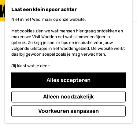
PLAN JE
BEZOEK
Laat een klein spoor achter
F
MENU
a
Niet in het Wad, maar op onze website.
Voor ondernemers
G
v
a
o
Met cookies zien we wat mensen hier graag ontdekken en
n
r
maken we Visit Wadden net wat slimmer en fijner in
a
i
gebruik. Zo krijg je sneller tips en inspiratie voor jouw
a
e
volgende uitstapje in het Waddengebied. De website werkt
r
t
daarbij gewoon soepel zoals je mag verwachten.
d
e
e
n
Jij kiest wat je deelt.
h
o
m
Alles accepteren
e
p
a
Alleen noodzakelijk
g
e
Voorkeuren aanpassen