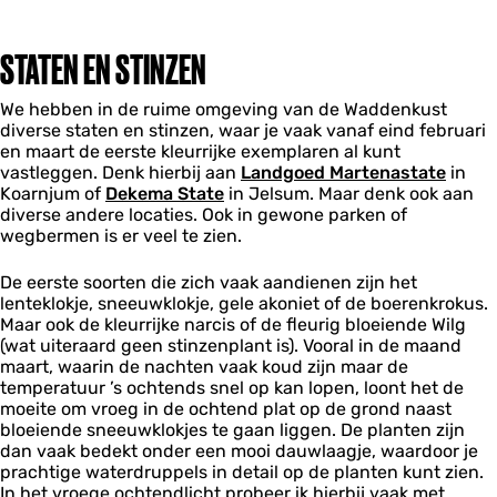
STATEN EN STINZEN
We hebben in de ruime omgeving van de Waddenkust
diverse staten en stinzen, waar je vaak vanaf eind februari
en maart de eerste kleurrijke exemplaren al kunt
vastleggen. Denk hierbij aan
Landgoed Martenastate
in
Koarnjum of
Dekema State
in Jelsum. Maar denk ook aan
diverse andere locaties. Ook in gewone parken of
wegbermen is er veel te zien.
De eerste soorten die zich vaak aandienen zijn het
lenteklokje, sneeuwklokje, gele akoniet of de boerenkrokus.
Maar ook de kleurrijke narcis of de fleurig bloeiende Wilg
(wat uiteraard geen stinzenplant is). Vooral in de maand
maart, waarin de nachten vaak koud zijn maar de
temperatuur ’s ochtends snel op kan lopen, loont het de
moeite om vroeg in de ochtend plat op de grond naast
bloeiende sneeuwklokjes te gaan liggen. De planten zijn
dan vaak bedekt onder een mooi dauwlaagje, waardoor je
prachtige waterdruppels in detail op de planten kunt zien.
In het vroege ochtendlicht probeer ik hierbij vaak met