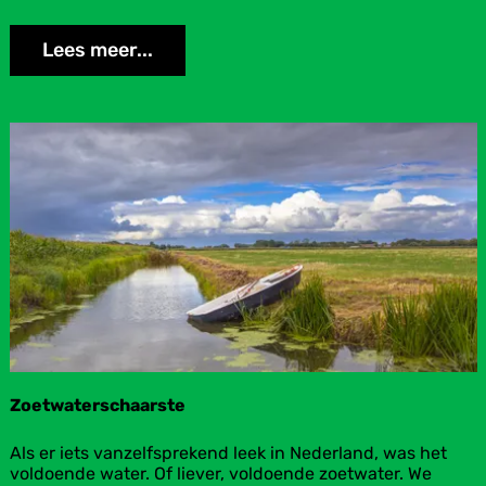
r
l
Lees meer...
i
j
k
e
s
t
Landbouw en Visserij
r
e
e
k
p
r
o
d
u
c
t
e
Zoetwaterschaarste
n
u
Z
Als er iets vanzelfsprekend leek in Nederland, was het
i
o
voldoende water. Of liever, voldoende zoetwater. We
t