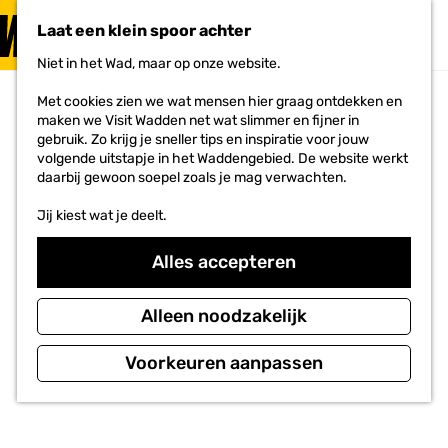
PLAN JE
BEZOEK
Laat een klein spoor achter
F
MENU
a
Niet in het Wad, maar op onze website.
Voor ondernemers
G
v
a
o
Met cookies zien we wat mensen hier graag ontdekken en
n
r
maken we Visit Wadden net wat slimmer en fijner in
a
i
gebruik. Zo krijg je sneller tips en inspiratie voor jouw
a
e
volgende uitstapje in het Waddengebied. De website werkt
r
t
daarbij gewoon soepel zoals je mag verwachten.
d
e
e
n
Jij kiest wat je deelt.
h
o
m
Alles accepteren
e
p
a
Alleen noodzakelijk
g
e
Voorkeuren aanpassen