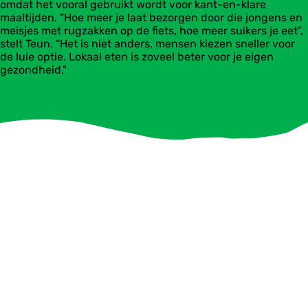
omdat het vooral gebruikt wordt voor kant-en-klare
maaltijden. “Hoe meer je laat bezorgen door die jongens en
meisjes met rugzakken op de fiets, hoe meer suikers je eet”,
stelt Teun. “Het is niet anders, mensen kiezen sneller voor
de luie optie. Lokaal eten is zoveel beter voor je eigen
gezondheid."