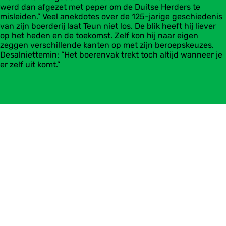
werd dan afgezet met peper om de Duitse Herders te
misleiden.” Veel anekdotes over de 125-jarige geschiedenis
van zijn boerderij laat Teun niet los. De blik heeft hij liever
op het heden en de toekomst. Zelf kon hij naar eigen
zeggen verschillende kanten op met zijn beroepskeuzes.
Desalniettemin: “Het boerenvak trekt toch altijd wanneer je
er zelf uit komt.”