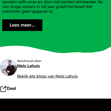
e
spoelen zelfs onze wc door met perfect drinkwater. Na
h
t
vier droge zomers in vijf jaar groeit het besef dat
e
w
zoetwater geen gegeven is.
t
a
W
t
a
Lees meer...
e
d
r
d
s
e
c
n
h
g
a
e
a
b
r
i
Geschreven door:
s
e
Niels Lahuis
t
d
e
Bekijk alle blogs van Niels Lahuis
Deel