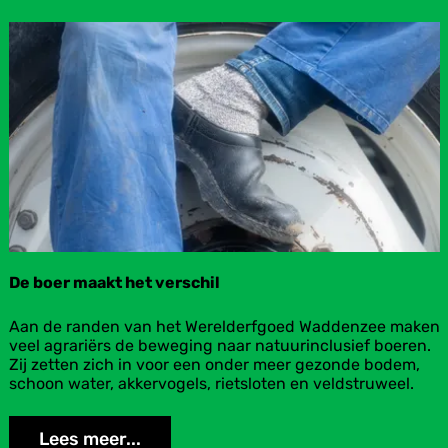
Landbouw en Visserij
De boer maakt het verschil
D
Aan de randen van het Werelderfgoed Waddenzee maken
e
veel agrariërs de beweging naar natuurinclusief boeren.
b
Zij zetten zich in voor een onder meer gezonde bodem,
o
schoon water, akkervogels, rietsloten en veldstruweel.
e
r
Lees meer...
m