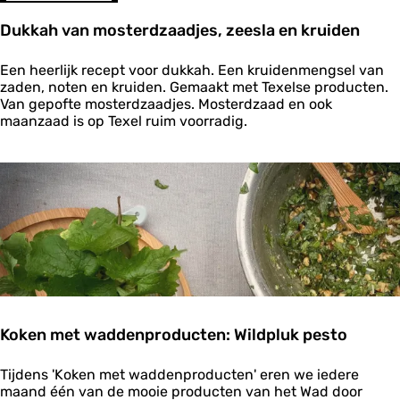
e
n
Dukkah van mosterdzaadjes, zeesla en kruiden
d
i
D
p
Een heerlijk recept voor dukkah. Een kruidenmengsel van
u
m
zaden, noten en kruiden. Gemaakt met Texelse producten.
k
e
Van gepofte mosterdzaadjes. Mosterdzaad en ook
k
t
maanzaad is op Texel ruim voorradig.
a
e
h
e
v
n
a
b
n
e
m
e
o
t
s
j
t
e
e
k
r
u
d
r
Koken met waddenproducten: Wildpluk pesto
z
k
a
u
K
a
Tijdens 'Koken met waddenproducten' eren we iedere
m
o
d
maand één van de mooie producten van het Wad door
a