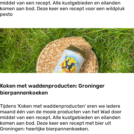
k
j
middel van een recept. Alle kustgebieden en eilanden
e
e
komen aan bod. Deze keer een recept voor een wildpluk
n
s
pesto
m
,
e
z
t
e
w
e
a
s
d
l
d
a
e
e
n
n
p
k
r
r
o
u
Koken met waddenproducten: Groninger
d
i
bierpannenkoeken
u
d
c
e
t
n
K
Tijdens 'Koken met waddenproducten' eren we iedere
e
o
maand één van de mooie producten van het Wad door
n
k
middel van een recept. Alle kustgebieden en eilanden
:
e
komen aan bod. Deze keer een recept met bier uit
W
n
Groningen: heerlijke bierpannenkoeken.
i