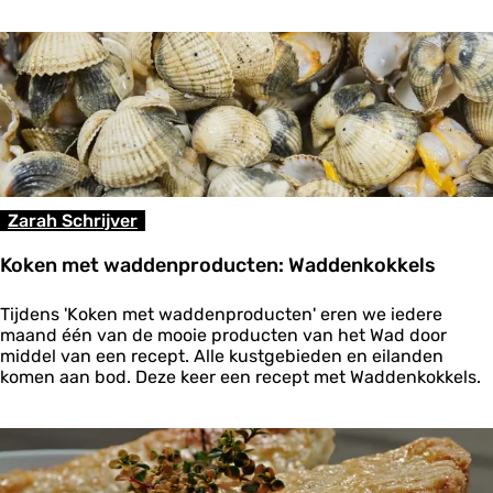
m
l
e
d
t
p
w
l
a
u
d
k
d
p
e
e
n
s
p
t
r
Zarah Schrijver
o
o
d
Koken met waddenproducten: Waddenkokkels
u
c
K
t
Tijdens 'Koken met waddenproducten' eren we iedere
o
e
maand één van de mooie producten van het Wad door
k
n
middel van een recept. Alle kustgebieden en eilanden
e
:
komen aan bod. Deze keer een recept met Waddenkokkels.
n
G
m
r
e
o
t
n
w
i