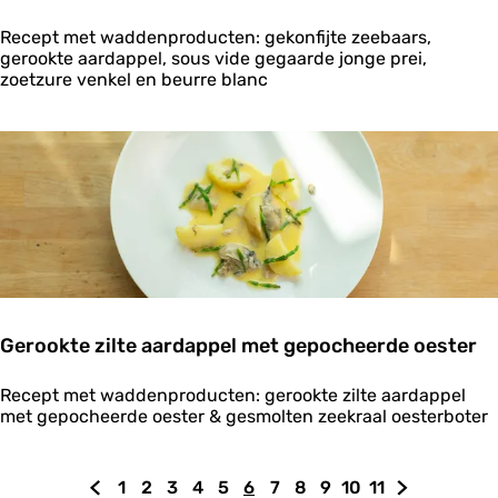
h
k
G
a
Recept met waddenproducten: gekonfijte zeebaars,
e
e
p
gerookte aardappel, sous vide gegaarde jonge prei,
l
k
e
zoetzure venkel en beurre blanc
s
o
n
n
b
f
o
i
t
j
e
t
r
e
z
e
e
b
a
Gerookte zilte aardappel met gepocheerde oester
a
r
G
s
Recept met waddenproducten: gerookte zilte aardappel
e
met gepocheerde oester & gesmolten zeekraal oesterboter
r
o
o
1
2
3
4
5
6
7
8
9
10
11