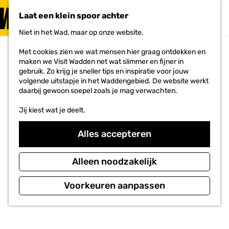
PLAN JE
BEZOEK
Laat een klein spoor achter
F
MENU
a
Niet in het Wad, maar op onze website.
Voor ondernemers
G
v
a
o
Met cookies zien we wat mensen hier graag ontdekken en
n
r
maken we Visit Wadden net wat slimmer en fijner in
a
i
gebruik. Zo krijg je sneller tips en inspiratie voor jouw
a
e
volgende uitstapje in het Waddengebied. De website werkt
r
t
daarbij gewoon soepel zoals je mag verwachten.
d
e
e
n
Jij kiest wat je deelt.
h
o
m
Alles accepteren
e
p
a
Alleen noodzakelijk
g
e
Voorkeuren aanpassen