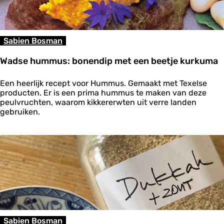
u
l
é
Sabien Bosman
Wadse hummus: bonendip met een beetje kurkuma
W
Een heerlijk recept voor Hummus. Gemaakt met Texelse
a
producten. Er is een prima hummus te maken van deze
d
peulvruchten, waarom kikkererwten uit verre landen
s
gebruiken.
e
h
u
m
m
u
s
:
b
o
n
Sabien Bosman