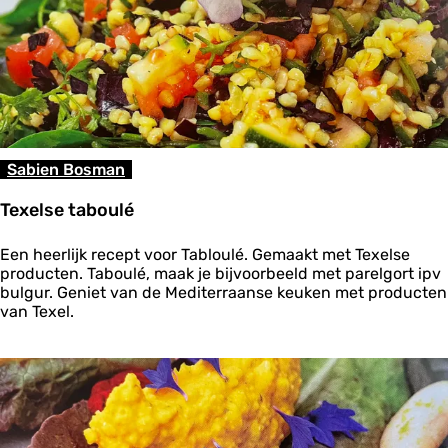
Sabien Bosman
Texelse taboulé
T
Een heerlijk recept voor Tabloulé. Gemaakt met Texelse
e
producten. Taboulé, maak je bijvoorbeeld met parelgort ipv
x
bulgur. Geniet van de Mediterraanse keuken met producten
e
van Texel.
l
s
e
t
a
b
o