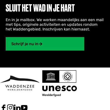
SLUIT HET WAD IN JE HART
En in je mailbox. We werken maandelijks aan een mail
met tips, originele activiteiten en updates rondom
het Waddengebied. Inschrijven kan hiernaast.
Schrijf je nu in
F
I
L
Y