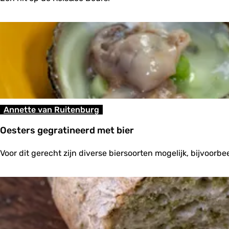
t
a
m
p
p
o
t
m
e
t
z
Annette van Ruitenburg
e
e
Oesters gegratineerd met bier
k
r
O
a
Voor dit gerecht zijn diverse biersoorten mogelijk, bijvoorb
e
a
s
l
t
e
r
s
g