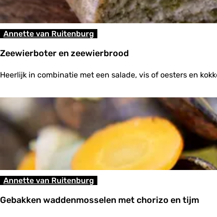
e
g
r
a
Annette van Ruitenburg
t
i
Zeewierboter en zeewierbrood
n
e
Z
e
Heerlijk in combinatie met een salade, vis of oesters en kokk
e
r
e
d
w
m
i
e
e
t
r
b
b
i
o
e
t
r
e
r
Annette van Ruitenburg
e
n
Gebakken waddenmosselen met chorizo en tijm
z
e