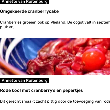
Annette van Ruitenburg
a
n
Omgekeerde cranberrycake
d
e
O
W
Cranberries groeien ook op Vlieland. De oogst valt in sept
m
a
pluk vrij.
g
d
e
d
k
e
e
n
e
r
d
e
c
r
a
Annette van Ruitenburg
n
b
Rode kool met cranberry’s en pepertjes
e
r
R
r
Dit gerecht smaakt zacht pittig door de toevoeging van rode
o
y