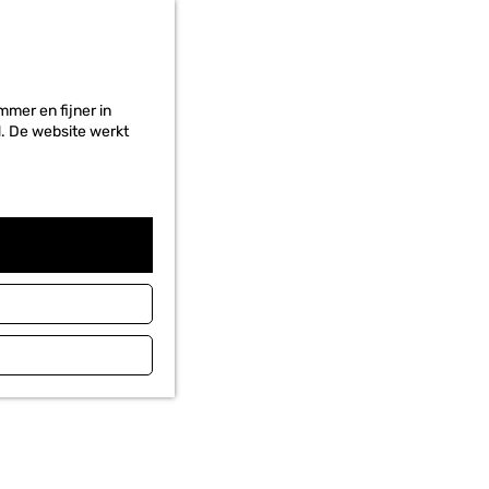
r
i
e
t
e
mer en fijner in
n
ed. De website werkt