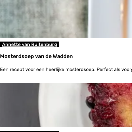
Annette van Ruitenburg
Mosterdsoep van de Wadden
M
Een recept voor een heerlijke mosterdsoep. Perfect als voor
o
s
t
e
r
d
s
o
e
p
v