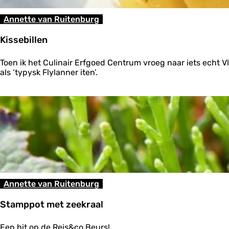
-
p
i
e
Annette van Ruitenburg
n
r
-
t
Kissebillen
d
j
e
e
K
-
Toen ik het Culinair Erfgoed Centrum vroeg naar iets echt Vl
s
i
z
als ‘typysk Flylanner iten’.
s
a
s
k
e
b
i
l
l
e
n
Annette van Ruitenburg
Stamppot met zeekraal
S
Een hit op de Reis&co Beurs!