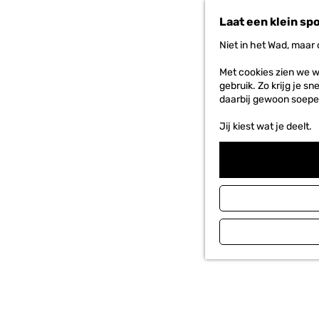
n
Laat een klein sp
a
a
Niet in het Wad, maar
r
d
Met cookies zien we w
e
gebruik. Zo krijg je s
h
daarbij gewoon soepe
o
m
Jij kiest wat je deelt.
e
p
a
g
e