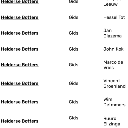
Helderse Botters
Gids
Leeuw
Helderse Botters
Gids
Hessel Tot
Jan
Helderse Botters
Gids
Glazema
Helderse Botters
Gids
John Kok
Marco de
Helderse Botters
Gids
Vries
Vincent
Helderse Botters
Gids
Groenland
Wim
Helderse Botters
Gids
Detmmers
Gids
Ruurd
Helderse Botters
Eijzinga