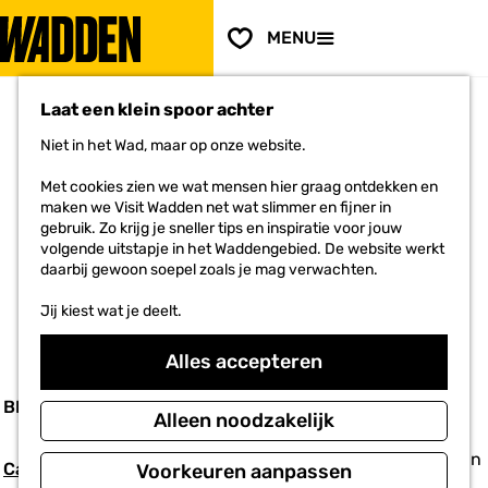
PLAN JE
BEZOEK
F
MENU
a
Voor ondernemers
G
v
a
o
Laat een klein spoor achter
n
r
a
i
Niet in het Wad, maar op onze website.
a
e
r
BEKIJK ALLE AMBASSADEURS
t
Met cookies zien we wat mensen hier graag ontdekken en
d
e
maken we Visit Wadden net wat slimmer en fijner in
e
n
gebruik. Zo krijg je sneller tips en inspiratie voor jouw
h
KUST NOORD-HOLLAND
volgende uitstapje in het Waddengebied. De website werkt
o
daarbij gewoon soepel zoals je mag verwachten.
m
e
Jij kiest wat je deelt.
p
a
Alles accepteren
g
e
BEDRIJFSNAAM
CATEGORIE
NAAM
Alleen noodzakelijk
Alfons van
Camping Waddenzee
Accommodatie
Voorkeuren aanpassen
der Zee