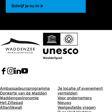
Schrijf je nu in
F
I
L
Y
a
n
i
o
c
s
n
u
A
A
e
t
k
T
Ambassadeursprogramma
Je locatie of evenement
b
a
e
u
Donkerte van de Wadden
vermelden
l
l
o
g
d
b
Waddengastronomie
Voor ondernemers
g
g
o
r
I
e
Het Ziltepad
Nieuws
k
a
n
V
Atlantikwall
Veelgestelde vragen
e
e
V
m
V
i