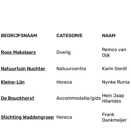
BEDRIJFSNAAM
CATEGORIE
NAAM
Remco van
Roos Makelaars
Overig
Dijk
Natuurtuin Nuchter
Natuurcentra
Karin Gordt
Kleine-Lijn
Horeca
Nynke Runia
Hein Jaap
De Bouckhorst
Accommodatie/gids
Hilarides
Frank
Stichting Waddengroep
Horeca
Dankmeijer