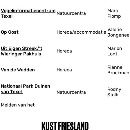
Vogelinformatiecentrum
Marc
Natuurcentra
Texel
Plomp
Valerie
Op Oost
Horeca/accommodatie
Jongenee
Uit Eigen Streek/’t
Marion
Horeca
Wieringer Pakhuis
Lont
Rianne
Van de Wadden
Horeca
Broekman
Nationaal Park Duinen
Rodny
van Texel
Natuurcentra
Stolk
Meiden van het
KUST FRIESLAND