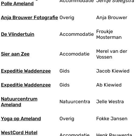
Accommodatie
Jentje Steegstra
Polle Ameland
Anja Brouwer Fotografie
Overig
Anja Brouwer
Froukje
De Vlindertuin
Accommodatie
Mosterman
Merel van der
Sier aan Zee
Accomodatie
Vossen
Expeditie Waddenzee
Gids
Jacob Kiewied
Expeditie Waddenzee
Gids
Ab Kiewied
Natuurcentrum
Natuurcentra
Jelle Westra
Ameland
Yoga op Ameland
Overig
Fokke Jansen
WestCord Hotel
Accomodatie
Henk Rauwerda