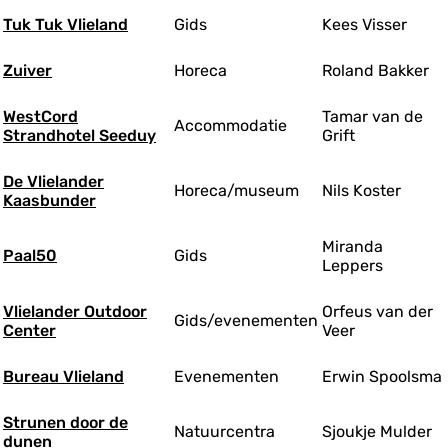
Tuk Tuk Vlieland
Gids
Kees Visser
Zuiver
Horeca
Roland Bakker
WestCord
Tamar van de
Accommodatie
Strandhotel Seeduy
Grift
De Vlielander
Horeca/museum
Nils Koster
Kaasbunder
Miranda
Paal50
Gids
Leppers
Vlielander Outdoor
Orfeus van der
Gids/evenementen
Center
Veer
Bureau Vlieland
Evenementen
Erwin Spoolsma
Strunen door de
Natuurcentra
Sjoukje Mulder
dunen