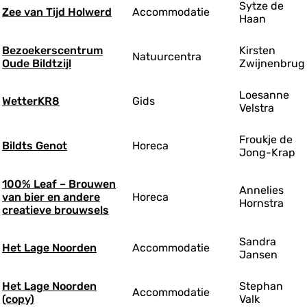
Sytze de
Zee van Tijd Holwerd
Accommodatie
Haan
Bezoekerscentrum
Kirsten
Natuurcentra
Oude Bildtzijl
Zwijnenbrug
Loesanne
WetterKR8
Gids
Velstra
Froukje de
Bildts Genot
Horeca
Jong-Krap
100% Leaf – Brouwen
Annelies
van bier en andere
Horeca
Hornstra
creatieve brouwsels
Sandra
Het Lage Noorden
Accommodatie
Jansen
Het Lage Noorden
Stephan
Accommodatie
(copy)
Valk