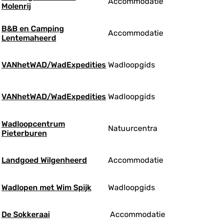
Accommodatie
Molenrij
B&B en Camping
Accommodatie
Lentemaheerd
VANhetWAD/WadExpedities
Wadloopgids
VANhetWAD/WadExpedities
Wadloopgids
Wadloopcentrum
Natuurcentra
Pieterburen
Landgoed Wilgenheerd
Accommodatie
Wadlopen met Wim Spijk
Wadloopgids
De Sokkeraai
Accommodatie