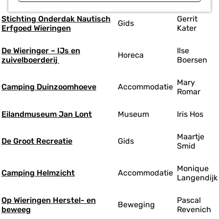
Stichting Onderdak Nautisch
Gerrit
Gids
Erfgoed Wieringen
Kater
De Wieringer – IJs en
Ilse
Horeca
zuivelboerderij
Boersen
Mary
Camping Duinzoomhoeve
Accommodatie
Romar
Eilandmuseum Jan Lont
Museum
Iris Hos
Maartje
De Groot Recreatie
Gids
Smid
Monique
Camping Helmzicht
Accommodatie
Langendijk
Op Wieringen Herstel- en
Pascal
Beweging
beweeg
Revenich