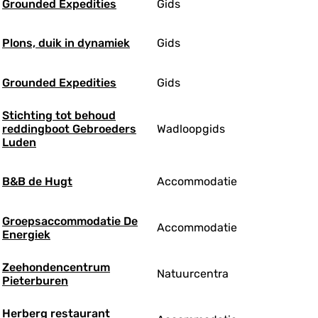
Grounded Expedities
Gids
Plons, duik in dynamiek
Gids
Grounded Expedities
Gids
Stichting tot behoud
reddingboot Gebroeders
Wadloopgids
Luden
B&B de Hugt
Accommodatie
Groepsaccommodatie De
Accommodatie
Energiek
Zeehondencentrum
Natuurcentra
Pieterburen
Herberg restaurant