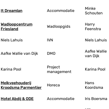
Minke
It Dreamlan
Accommodatie
Schouten
Wadloopcentrum
Harry
Wadloopgids
Friesland
Feenstra
Niels Lahuis
IVN
Niels Lahuis
Aafke Wallie
Aafke Wallie van Dijk
DMO
van Dijk
Project
Karina Pool
Karina Pool
management
Melkveehouderij
Hans
Horeca
Kroodsma Parmentier
Koordsma
Hotel Abdij & ODE
Accommodatie
Iris Boersma