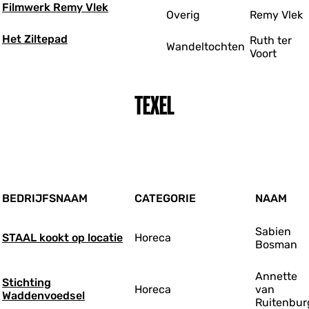
Filmwerk Remy Vlek
Overig
Remy Vlek
Het Ziltepad
Ruth ter
Wandeltochten
Voort
TEXEL
BEDRIJFSNAAM
CATEGORIE
NAAM
Sabien
STAAL kookt op locatie
Horeca
Bosman
Annette
Stichting
Horeca
van
Waddenvoedsel
Ruitenbur