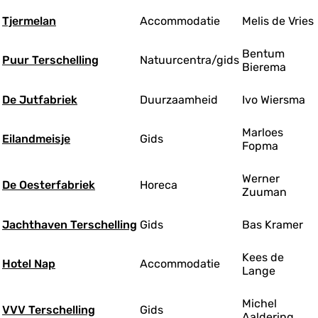
Tjermelan
Accommodatie
Melis de Vries
Bentum
Puur Terschelling
Natuurcentra/gids
Bierema
De Jutfabriek
Duurzaamheid
Ivo Wiersma
Marloes
Eilandmeisje
Gids
Fopma
Werner
De Oesterfabriek
Horeca
Zuuman
Jachthaven Terschelling
Gids
Bas Kramer
Kees de
Hotel Nap
Accommodatie
Lange
Michel
VVV Terschelling
Gids
Aaldering