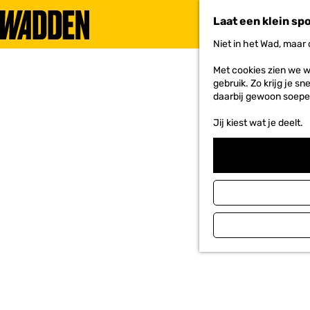
Laat een klein sp
Niet in het Wad, maar
G
a
Met cookies zien we w
n
gebruik. Zo krijg je s
a
daarbij gewoon soepe
a
r
Jij kiest wat je deelt.
d
e
h
o
m
e
p
a
g
e