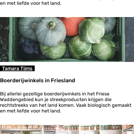
r
a
en met liefde voor het land.
d
d
e
d
r
e
i
n
j
g
w
e
i
b
n
i
k
e
e
d
l
Tamara Tijms
s
i
Boerderijwinkels in Friesland
n
N
B
o
Bij allerlei gezellige boerderijwinkels in het Friese
o
o
Waddengebied kun je streekproducten krijgen die
e
r
rechtstreeks van het land komen. Vaak biologisch gemaakt
r
d
en met liefde voor het land.
d
-
e
H
r
o
i
l