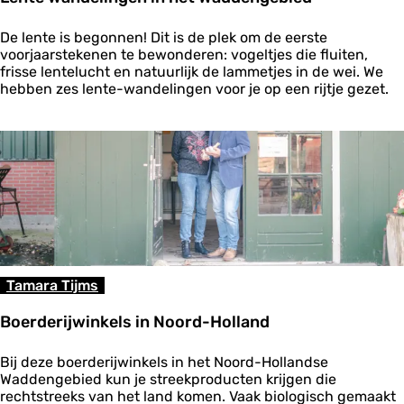
W
a
L
d
De lente is begonnen! Dit is de plek om de eerste
e
d
voorjaarstekenen te bewonderen: vogeltjes die fluiten,
n
e
frisse lentelucht en natuurlijk de lammetjes in de wei. We
t
n
hebben zes lente-wandelingen voor je op een rijtje gezet.
e
g
w
e
a
b
n
i
d
e
e
d
l
i
n
g
e
Tamara Tijms
n
i
Boerderijwinkels in Noord-Holland
n
h
B
e
Bij deze boerderijwinkels in het Noord-Hollandse
o
t
Waddengebied kun je streekproducten krijgen die
e
W
rechtstreeks van het land komen. Vaak biologisch gemaakt