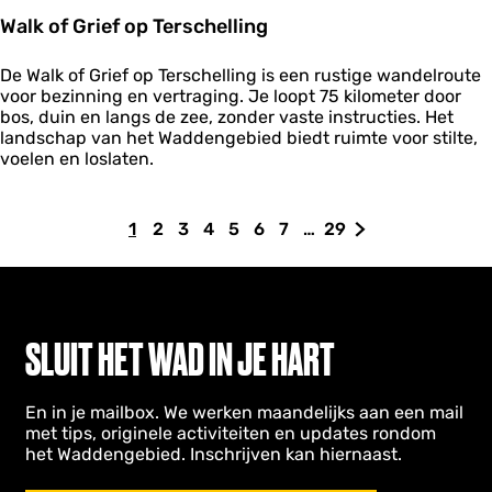
l
Walk of Grief op Terschelling
W
De Walk of Grief op Terschelling is een rustige wandelroute
a
voor bezinning en vertraging. Je loopt 75 kilometer door
l
bos, duin en langs de zee, zonder vaste instructies. Het
k
landschap van het Waddengebied biedt ruimte voor stilte,
o
voelen en loslaten.
f
G
r
1
2
3
4
5
6
7
…
29
H
G
G
G
G
G
G
G
G
i
e
u
a
a
a
a
a
a
a
a
f
i
n
n
n
n
n
n
n
n
o
d
a
a
a
a
a
a
a
a
p
i
a
a
a
a
a
a
a
a
T
SLUIT HET WAD IN JE HART
e
g
r
r
r
r
r
r
r
r
r
e
p
p
p
p
p
p
p
d
s
En in je mailbox. We werken maandelijks aan een mail
p
a
a
a
a
a
a
a
e
c
met tips, originele activiteiten en updates rondom
a
g
g
g
g
g
g
g
v
h
het Waddengebied. Inschrijven kan hiernaast.
g
i
i
i
i
i
i
i
o
e
l