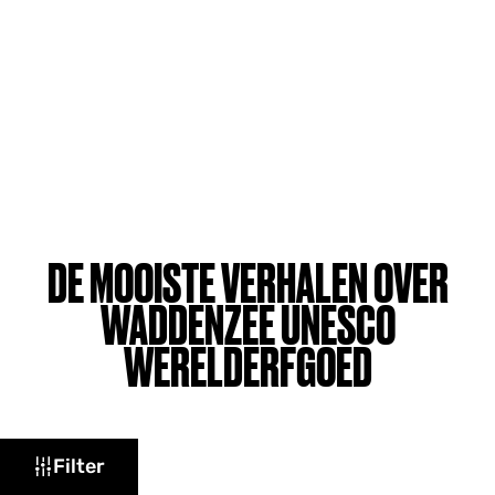
DE MOOISTE VERHALEN OVER
WADDENZEE UNESCO
WERELDERFGOED
W
Filter
a