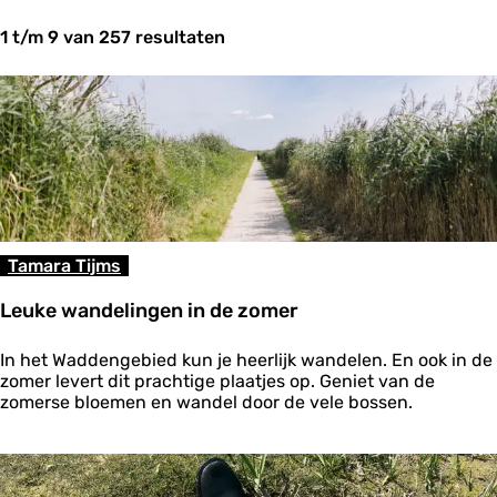
t
1 t/m 9 van 257 resultaten
z
o
e
k
j
e
?
Tamara Tijms
Leuke wandelingen in de zomer
L
In het Waddengebied kun je heerlijk wandelen. En ook in de
e
zomer levert dit prachtige plaatjes op. Geniet van de
u
zomerse bloemen en wandel door de vele bossen.
k
e
w
a