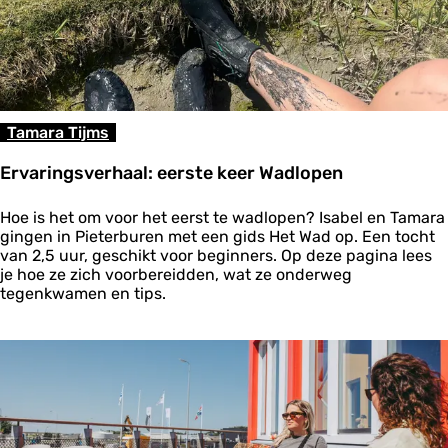
n
d
e
l
i
n
g
Tamara Tijms
e
n
Ervaringsverhaal: eerste keer Wadlopen
i
n
E
d
Hoe is het om voor het eerst te wadlopen? Isabel en Tamara
r
e
gingen in Pieterburen met een gids Het Wad op. Een tocht
v
z
van 2,5 uur, geschikt voor beginners. Op deze pagina lees
a
o
je hoe ze zich voorbereidden, wat ze onderweg
r
m
tegenkwamen en tips.
i
e
n
r
g
s
v
e
r
h