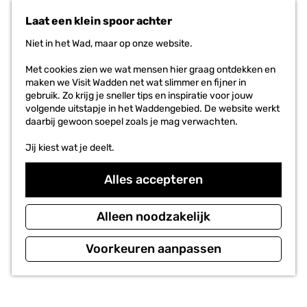
n
r
Laat een klein spoor achter
a
i
a
e
Niet in het Wad, maar op onze website.
r
t
d
e
Met cookies zien we wat mensen hier graag ontdekken en
e
n
maken we Visit Wadden net wat slimmer en fijner in
h
gebruik. Zo krijg je sneller tips en inspiratie voor jouw
o
volgende uitstapje in het Waddengebied. De website werkt
m
daarbij gewoon soepel zoals je mag verwachten.
e
p
Jij kiest wat je deelt.
a
g
Alles accepteren
e
Alleen noodzakelijk
Voorkeuren aanpassen