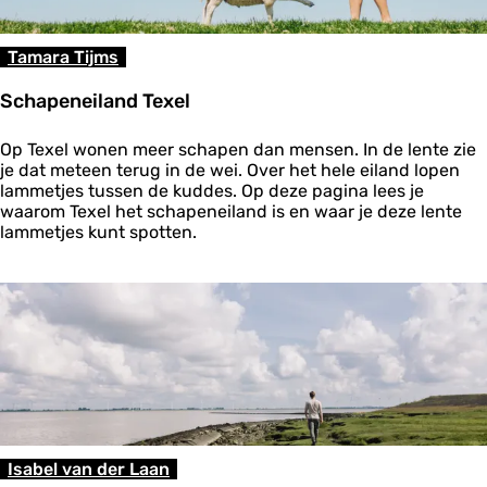
k
e
l
Tamara Tijms
s
i
Schapeneiland Texel
n
G
S
r
Op Texel wonen meer schapen dan mensen. In de lente zie
c
o
je dat meteen terug in de wei. Over het hele eiland lopen
h
n
lammetjes tussen de kuddes. Op deze pagina lees je
a
i
waarom Texel het schapeneiland is en waar je deze lente
p
n
lammetjes kunt spotten.
e
g
n
e
e
n
i
l
a
n
d
T
e
x
Isabel van der Laan
e