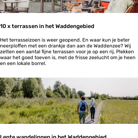
a
a
l
:
10 x terrassen in het Waddengebied
e
e
1
r
Het terrasseizoen is weer geopend. En waar kun je beter
0
s
neerploffen met een drankje dan aan de Waddenzee? Wij
x
t
zetten een aantal fijne terrassen voor je op een rij. Plekken
t
e
waar het goed toeven is, met de frisse zeelucht om je heen
e
k
en een lokale borrel.
r
e
r
e
a
r
s
W
s
a
e
d
n
l
i
o
n
p
h
e
e
n
t
Lente wandelingen in het Waddengebied