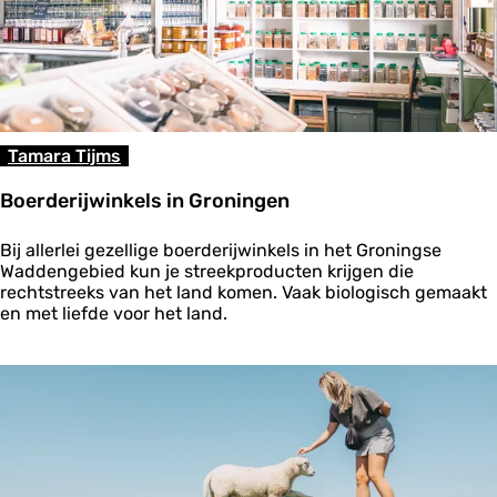
j
l
w
a
i
n
n
d
k
e
l
Tamara Tijms
s
i
Boerderijwinkels in Groningen
n
F
B
r
Bij allerlei gezellige boerderijwinkels in het Groningse
o
i
Waddengebied kun je streekproducten krijgen die
e
e
rechtstreeks van het land komen. Vaak biologisch gemaakt
r
s
en met liefde voor het land.
d
l
e
a
r
n
i
d
j
w
i
n