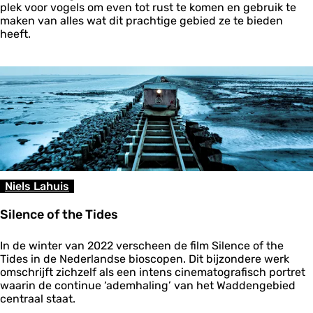
W
plek voor vogels om even tot rust te komen en gebruik te
a
maken van alles wat dit prachtige gebied ze te bieden
d
heeft.
d
e
n
:
p
l
e
i
s
t
e
Niels Lahuis
r
p
Silence of the Tides
l
a
S
a
In de winter van 2022 verscheen de film Silence of the
i
t
Tides in de Nederlandse bioscopen. Dit bijzondere werk
l
s
omschrijft zichzelf als een intens cinematografisch portret
e
v
waarin de continue ‘ademhaling’ van het Waddengebied
n
a
centraal staat.
c
n