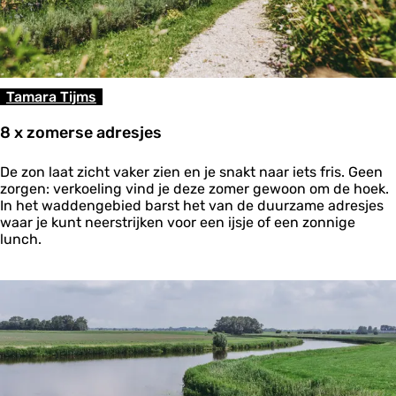
a
n
t
s
m
e
Tamara Tijms
t
l
8 x zomerse adresjes
o
k
8
a
De zon laat zicht vaker zien en je snakt naar iets fris. Geen
x
l
zorgen: verkoeling vind je deze zomer gewoon om de hoek.
z
e
In het waddengebied barst het van de duurzame adresjes
o
p
waar je kunt neerstrijken voor een ijsje of een zonnige
m
r
lunch.
e
o
r
d
s
u
e
c
a
t
d
e
r
n
e
s