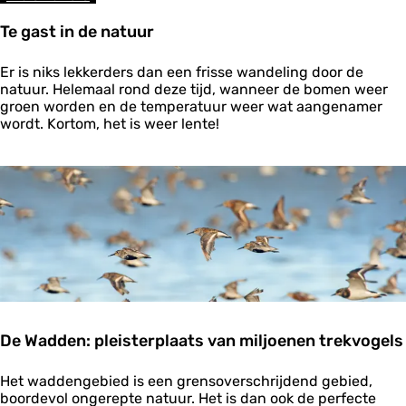
e
n
Te gast in de natuur
i
n
T
h
Er is niks lekkerders dan een frisse wandeling door de
e
e
natuur. Helemaal rond deze tijd, wanneer de bomen weer
g
t
groen worden en de temperatuur weer wat aangenamer
a
w
wordt. Kortom, het is weer lente!
s
a
t
d
i
d
n
e
d
n
e
g
n
e
a
b
t
i
u
e
u
d
r
De Wadden: pleisterplaats van miljoenen trekvogels
D
Het waddengebied is een grensoverschrijdend gebied,
e
boordevol ongerepte natuur. Het is dan ook de perfecte