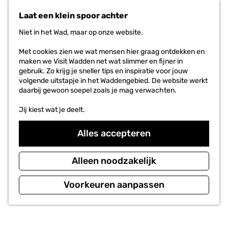
n
r
Laat een klein spoor achter
a
i
a
e
Niet in het Wad, maar op onze website.
r
t
d
e
Met cookies zien we wat mensen hier graag ontdekken en
e
n
maken we Visit Wadden net wat slimmer en fijner in
h
gebruik. Zo krijg je sneller tips en inspiratie voor jouw
o
volgende uitstapje in het Waddengebied. De website werkt
m
daarbij gewoon soepel zoals je mag verwachten.
e
p
Jij kiest wat je deelt.
a
g
Alles accepteren
e
Alleen noodzakelijk
Voorkeuren aanpassen