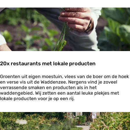
e
m
o
i
f
l
t
j
h
o
e
e
T
n
i
e
d
n
e
t
s
r
20x restaurants met lokale producten
e
k
2
Groenten uit eigen moestuin, vlees van de boer om de hoek
v
0
en verse vis uit de Waddenzee. Nergens vind je zoveel
o
x
verrassende smaken en producten als in het
g
r
waddengebied. Wij zetten een aantal leuke plekjes met
e
e
lokale producten voor je op een rij.
l
s
s
t
a
u
r