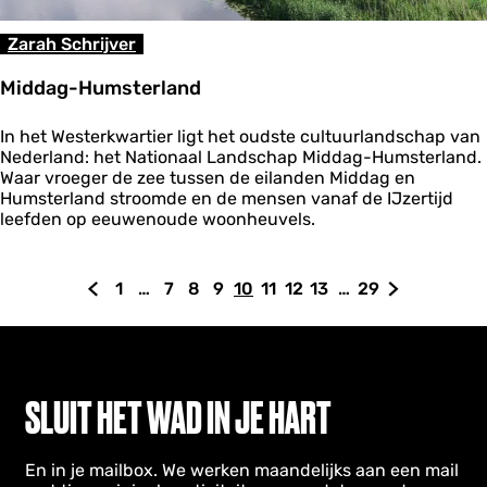
j
e
Zarah Schrijver
s
Middag-Humsterland
M
In het Westerkwartier ligt het oudste cultuurlandschap van
i
Nederland: het Nationaal Landschap Middag-Humsterland.
d
Waar vroeger de zee tussen de eilanden Middag en
d
Humsterland stroomde en de mensen vanaf de IJzertijd
a
leefden op eeuwenoude woonheuvels.
g
-
H
1
…
7
8
9
10
11
12
13
…
29
G
G
G
G
G
H
G
G
G
G
G
u
m
a
a
a
a
a
u
a
a
a
a
a
s
n
n
n
n
n
i
n
n
n
n
n
t
a
a
a
a
a
d
a
a
a
a
a
e
a
a
a
a
a
i
a
a
a
a
a
r
SLUIT HET WAD IN JE HART
l
r
r
r
r
r
g
r
r
r
r
r
a
d
p
p
p
p
e
p
p
p
p
d
n
En in je mailbox. We werken maandelijks aan een mail
e
a
a
a
a
p
a
a
a
a
e
d