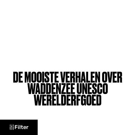
DE MOOISTE VERHALEN OVER
WADDENZEE UNESCO
WERELDERFGOED
W
Filter
a