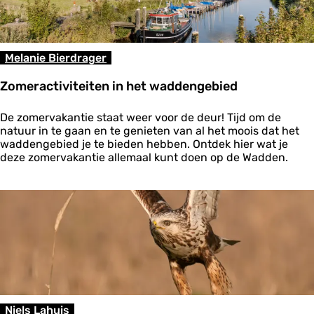
r
a
s
j
Melanie Bierdrager
e
s
Zomeractiviteiten in het waddengebied
a
a
Z
n
De zomervakantie staat weer voor de deur! Tijd om de
o
d
natuur in te gaan en te genieten van al het moois dat het
m
e
waddengebied je te bieden hebben. Ontdek hier wat je
e
W
deze zomervakantie allemaal kunt doen op de Wadden.
r
a
a
d
c
d
t
e
i
n
v
k
i
u
t
s
e
t
i
t
Niels Lahuis