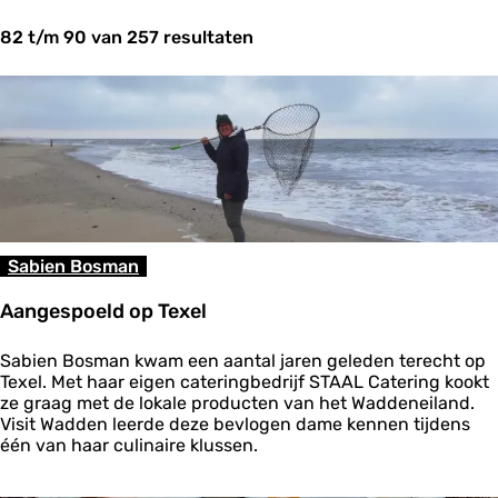
t
82 t/m 90 van 257 resultaten
z
o
e
k
j
e
?
Sabien Bosman
Aangespoeld op Texel
A
Sabien Bosman kwam een aantal jaren geleden terecht op
a
Texel. Met haar eigen cateringbedrijf STAAL Catering kookt
n
ze graag met de lokale producten van het Waddeneiland.
g
Visit Wadden leerde deze bevlogen dame kennen tijdens
e
één van haar culinaire klussen.
s
p