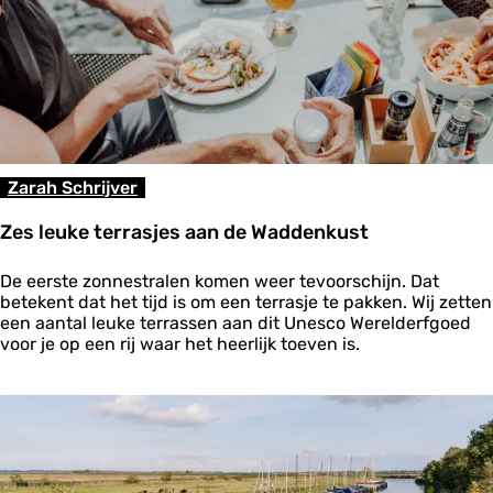
o
e
l
d
o
p
T
e
x
Zarah Schrijver
e
l
Zes leuke terrasjes aan de Waddenkust
Z
De eerste zonnestralen komen weer tevoorschijn. Dat
e
betekent dat het tijd is om een terrasje te pakken. Wij zetten
s
een aantal leuke terrassen aan dit Unesco Werelderfgoed
l
voor je op een rij waar het heerlijk toeven is.
e
u
k
e
t
e
r