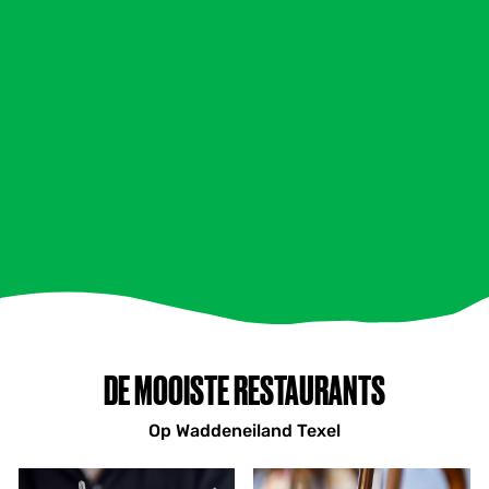
DE MOOISTE RESTAURANTS
Op Waddeneiland Texel
I
T