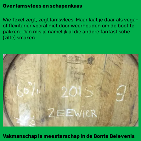
Over lamsvlees en schapenkaas
O
Wie Texel zegt, zegt lamsvlees. Maar laat je daar als vega-
v
of flexitariër vooral niet door weerhouden om de boot te
e
pakken. Dan mis je namelijk al die andere fantastische
r
(zilte) smaken.
l
a
m
s
v
l
e
e
s
e
n
s
c
h
a
p
Vakmanschap is meesterschap in de Bonte Belevenis
e