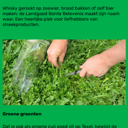
n
V
Whisky gerookt op zeewier, brood bakken of zelf bier
k
a
maken: de Landgoed Bonte Belevenis maakt zijn naam
a
k
waar. Een heerlijke plek voor liefhebbers van
a
m
streekproducten.
s
a
n
s
c
h
a
p
i
s
m
e
e
s
t
e
r
Groene groenten
s
c
G
Dat je ook als groene culi goed zit op Texel, bewijst de
h