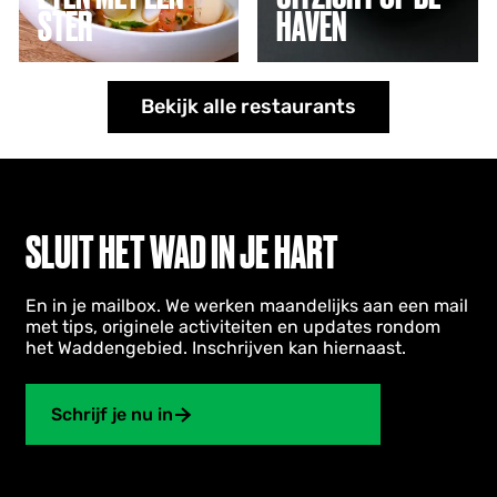
s
i
STER
HAVEN
t
c
e
h
r
t
Bij Jef eet je van
Kokkels van het Wad,
o
lokale bodem op
Noordzeekrab en
Bekijk alle restaurants
p
topniveau.
garnalen. Proef ze
d
Reserveren
met de passie
e
aanbevolen
waarmee chef Boy
h
Schuiling ze bereidt.
a
v
e
SLUIT HET WAD IN JE HART
n
En in je mailbox. We werken maandelijks aan een mail
met tips, originele activiteiten en updates rondom
het Waddengebied. Inschrijven kan hiernaast.
Schrijf je nu in