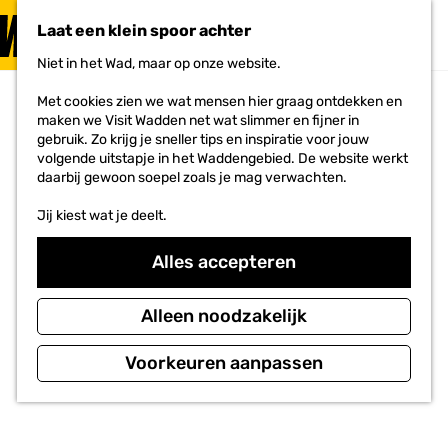
PLAN JE
BEZOEK
Laat een klein spoor achter
F
MENU
a
Niet in het Wad, maar op onze website.
Voor ondernemers
G
v
a
o
Met cookies zien we wat mensen hier graag ontdekken en
n
r
maken we Visit Wadden net wat slimmer en fijner in
a
i
gebruik. Zo krijg je sneller tips en inspiratie voor jouw
a
e
volgende uitstapje in het Waddengebied. De website werkt
r
t
daarbij gewoon soepel zoals je mag verwachten.
d
e
e
n
Jij kiest wat je deelt.
h
o
m
Alles accepteren
e
p
a
Alleen noodzakelijk
g
e
Voorkeuren aanpassen