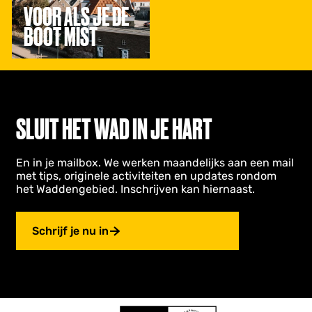
d
VOOR ALS JE DE
e
BOOT MIST
b
o
o
t
m
i
s
SLUIT HET WAD IN JE HART
t
En in je mailbox. We werken maandelijks aan een mail
met tips, originele activiteiten en updates rondom
het Waddengebied. Inschrijven kan hiernaast.
Schrijf je nu in