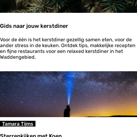
n
s
t
r
Gids naar jouw kerstdiner
a
n
G
d
Voor de één is het kerstdiner gezellig samen eten, voor de
i
w
ander stress in de keuken. Ontdek tips, makkelijke recepten
d
a
en fijne restaurants voor een relaxed kerstdiner in het
s
n
Waddengebied.
n
d
a
e
a
l
r
i
j
n
o
g
u
w
k
e
r
Tamara Tijms
s
t
Sterrenkijken met Koen