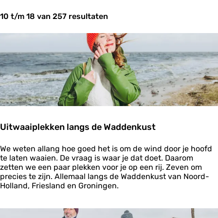
t
10 t/m 18 van 257 resultaten
z
o
e
k
j
e
?
Uitwaaiplekken langs de Waddenkust
U
We weten allang hoe goed het is om de wind door je hoofd
i
te laten waaien. De vraag is waar je dat doet. Daarom
t
zetten we een paar plekken voor je op een rij. Zeven om
w
precies te zijn. Allemaal langs de Waddenkust van Noord-
a
Holland, Friesland en Groningen.
a
i
p