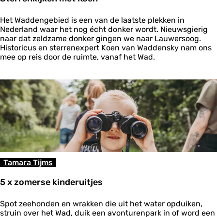
d
i
S
n
Het Waddengebied is een van de laatste plekken in
t
e
Nederland waar het nog écht donker wordt. Nieuwsgierig
e
r
naar dat zeldzame donker gingen we naar Lauwersoog.
r
Historicus en sterrenexpert Koen van Waddensky nam ons
r
mee op reis door de ruimte, vanaf het Wad.
e
n
k
i
j
k
e
n
m
e
t
Tamara Tijms
K
o
5 x zomerse kinderuitjes
e
n
5
Spot zeehonden en wrakken die uit het water opduiken,
x
struin over het Wad, duik een avonturenpark in of word een