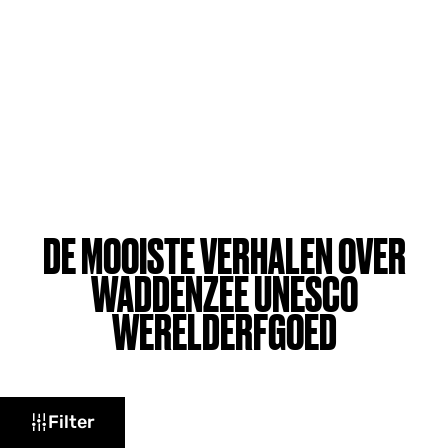
DE MOOISTE VERHALEN OVER
WADDENZEE UNESCO
WERELDERFGOED
W
Filter
a