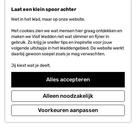
n
r
Laat een klein spoor achter
a
i
a
e
Niet in het Wad, maar op onze website.
r
t
d
e
Met cookies zien we wat mensen hier graag ontdekken en
e
n
maken we Visit Wadden net wat slimmer en fijner in
h
gebruik. Zo krijg je sneller tips en inspiratie voor jouw
o
volgende uitstapje in het Waddengebied. De website werkt
m
daarbij gewoon soepel zoals je mag verwachten.
e
p
Jij kiest wat je deelt.
a
g
Alles accepteren
e
Alleen noodzakelijk
Voorkeuren aanpassen