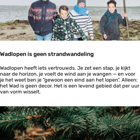
l
e
k
k
e
n
l
a
n
Wadlopen is geen strandwandeling
g
s
W
d
Wadlopen heeft iets vertrouwds. Je zet een stap, je kijkt
a
e
naar de horizon, je voelt de wind aan je wangen — en voor
d
W
je het weet ben je “gewoon een eind aan het lopen”. Alleen:
l
a
het Wad is geen decor. Het is een levend gebied dat per uur
o
d
van vorm wisselt.
p
d
e
e
n
n
i
k
s
u
g
s
e
t
e