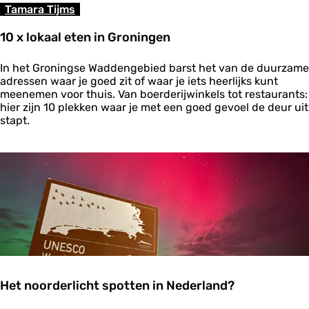
p
Tamara Tijms
i
n
10 x lokaal eten in Groningen
g
g
1
e
In het Groningse Waddengebied barst het van de duurzame
0
r
adressen waar je goed zit of waar je iets heerlijks kunt
x
e
meenemen voor thuis. Van boerderijwinkels tot restaurants:
l
c
hier zijn 10 plekken waar je met een goed gevoel de deur uit
o
h
stapt.
k
t
a
e
a
n
l
v
e
a
t
n
e
h
n
e
i
t
n
W
G
a
r
d
Het noorderlicht spotten in Nederland?
o
n