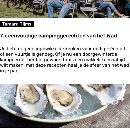
e
n
v
a
Tamara Tijms
n
H
7 x eenvoudige campinggerechten van het Wad
o
l
7
Je hebt er geen ingewikkelde keuken voor nodig – één pit
w
x
of een vuurtje is genoeg. Of je nu een doorgewinterde
e
e
kampeerder bent of gewoon thuis een makkelijke maaltijd
r
e
wilt maken: met deze recepten haal je de sfeer van het Wad
d
n
in je pan.
n
v
a
o
a
u
r
d
A
i
m
g
e
e
l
c
a
a
n
m
d