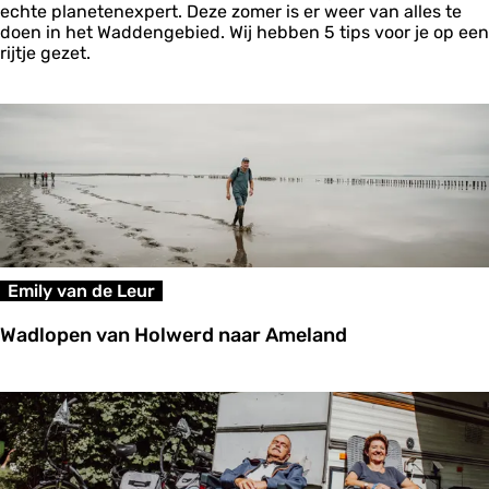
z
echte planetenexpert. Deze zomer is er weer van alles te
o
doen in het Waddengebied. Wij hebben 5 tips voor je op een
m
rijtje gezet.
e
r
s
e
k
i
n
d
e
r
u
Emily van de Leur
i
t
Wadlopen van Holwerd naar Ameland
j
e
W
s
a
d
l
o
p