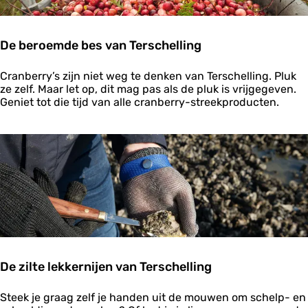
e
r
l
De beroemde bes van Terschelling
e
i
D
d
Cranberry’s zijn niet weg te denken van Terschelling. Pluk
e
i
ze zelf. Maar let op, dit mag pas als de pluk is vrijgegeven.
b
n
Geniet tot die tijd van alle cranberry-streekproducten.
e
g
r
o
e
m
d
e
b
e
s
v
a
De zilte lekkernijen van Terschelling
n
T
D
e
Steek je graag zelf je handen uit de mouwen om schelp- en