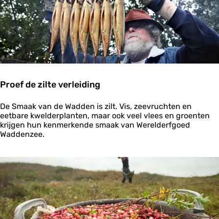
e
b
r
o
n
Proef de zilte verleiding
P
De Smaak van de Wadden is zilt. Vis, zeevruchten en
r
eetbare kwelderplanten, maar ook veel vlees en groenten
o
krijgen hun kenmerkende smaak van Werelderfgoed
e
Waddenzee.
f
d
e
z
i
l
t
e
v