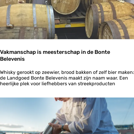
r
c
o
h
e
e
n
l
t
l
e
i
n
n
g
Vakmanschap is meesterschap in de Bonte
Belevenis
V
Whisky gerookt op zeewier, brood bakken of zelf bier maken:
a
de Landgoed Bonte Belevenis maakt zijn naam waar. Een
k
heerlijke plek voor liefhebbers van streekproducten
m
a
n
s
c
h
a
p