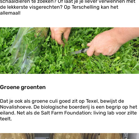
e
r
schaaldieren te zoeken? Of laat je je liever verwennen met
z
s
de lekkerste visgerechten? Op Terschelling kan het
i
c
allemaal!
l
h
t
e
e
l
l
l
e
i
k
n
k
g
e
r
n
i
j
Groene groenten
e
n
G
v
Dat je ook als groene culi goed zit op Texel, bewijst de
r
a
Novalishoeve. De biologische boerderij is een begrip op het
o
n
eiland. Net als de Salt Farm Foundation: living lab voor zilte
e
T
teelt.
n
e
e
r
g
s