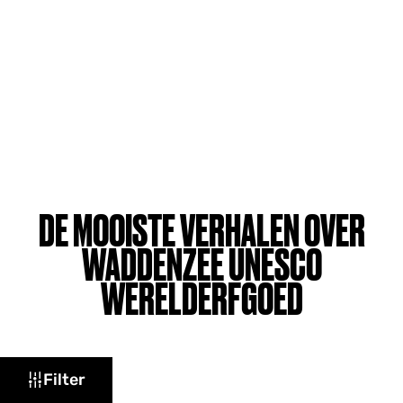
DE MOOISTE VERHALEN OVER
WADDENZEE UNESCO
WERELDERFGOED
W
Filter
a