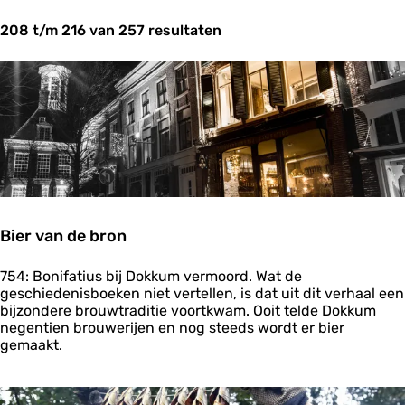
t
208 t/m 216 van 257 resultaten
z
o
e
k
j
e
?
Bier van de bron
B
754: Bonifatius bij Dokkum vermoord. Wat de
i
geschiedenisboeken niet vertellen, is dat uit dit verhaal een
e
bijzondere brouwtraditie voortkwam. Ooit telde Dokkum
r
negentien brouwerijen en nog steeds wordt er bier
v
gemaakt.
a
n
d