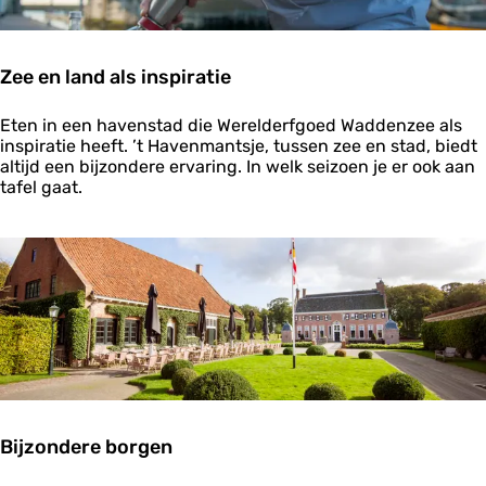
i
s
m
e
Zee en land als inspiratie
e
s
Z
t
Eten in een havenstad die Werelderfgoed Waddenzee als
e
e
inspiratie heeft. ’t Havenmantsje, tussen zee en stad, biedt
e
r
altijd een bijzondere ervaring. In welk seizoen je er ook aan
e
s
tafel gaat.
n
c
l
h
a
a
n
p
d
i
a
n
l
d
s
e
i
B
n
o
s
n
p
t
Bijzondere borgen
i
e
r
B