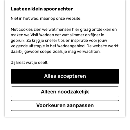
n
r
Laat een klein spoor achter
a
i
a
e
Niet in het Wad, maar op onze website.
r
t
d
e
Met cookies zien we wat mensen hier graag ontdekken en
e
n
maken we Visit Wadden net wat slimmer en fijner in
h
gebruik. Zo krijg je sneller tips en inspiratie voor jouw
o
volgende uitstapje in het Waddengebied. De website werkt
m
daarbij gewoon soepel zoals je mag verwachten.
e
p
Jij kiest wat je deelt.
a
g
Alles accepteren
e
Alleen noodzakelijk
Voorkeuren aanpassen