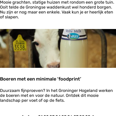
B
a
Mooie grachten, statige huizen met rondom een grote tuin.
e
i
t
Ooit telde de Groningse waddenkust wel honderd borgen.
l
j
i
Nu zijn er nog maar een enkele. Vaak kun je er heerlijk eten
e
z
e
of slapen.
v
o
e
n
n
d
i
e
s
r
e
b
o
r
g
e
n
Boeren met een minimale ‘foodprint’
B
Duurzaam fijnproeven? In het Groninger Hogeland werken
o
de boeren met en voor de natuur. Ontdek dit mooie
e
landschap per voet of op de fiets.
r
e
n