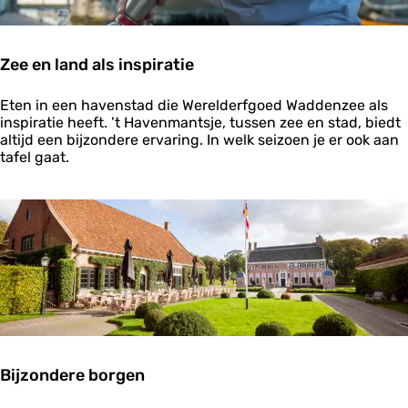
i
s
m
e
Zee en land als inspiratie
e
s
Z
t
Eten in een havenstad die Werelderfgoed Waddenzee als
e
e
inspiratie heeft. ’t Havenmantsje, tussen zee en stad, biedt
e
r
altijd een bijzondere ervaring. In welk seizoen je er ook aan
e
s
tafel gaat.
n
c
l
h
a
a
n
p
d
i
a
n
l
d
s
e
i
B
n
o
s
n
p
t
Bijzondere borgen
i
e
r
B