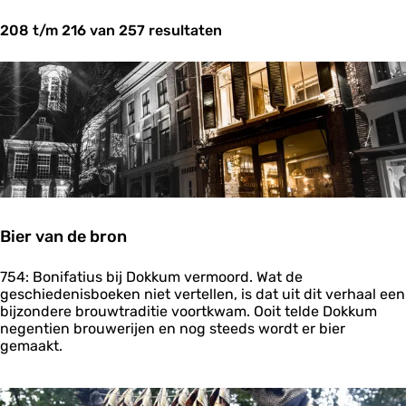
t
208 t/m 216 van 257 resultaten
z
o
e
k
j
e
?
Bier van de bron
B
754: Bonifatius bij Dokkum vermoord. Wat de
i
geschiedenisboeken niet vertellen, is dat uit dit verhaal een
e
bijzondere brouwtraditie voortkwam. Ooit telde Dokkum
r
negentien brouwerijen en nog steeds wordt er bier
v
gemaakt.
a
n
d