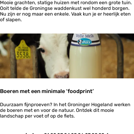
B
a
Mooie grachten, statige huizen met rondom een grote tuin.
e
i
t
Ooit telde de Groningse waddenkust wel honderd borgen.
l
j
i
Nu zijn er nog maar een enkele. Vaak kun je er heerlijk eten
e
z
e
of slapen.
v
o
e
n
n
d
i
e
s
r
e
b
o
r
g
e
n
Boeren met een minimale ‘foodprint’
B
Duurzaam fijnproeven? In het Groninger Hogeland werken
o
de boeren met en voor de natuur. Ontdek dit mooie
e
landschap per voet of op de fiets.
r
e
n