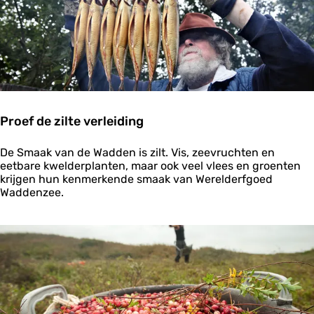
e
b
r
o
n
Proef de zilte verleiding
P
De Smaak van de Wadden is zilt. Vis, zeevruchten en
r
eetbare kwelderplanten, maar ook veel vlees en groenten
o
krijgen hun kenmerkende smaak van Werelderfgoed
e
Waddenzee.
f
d
e
z
i
l
t
e
v