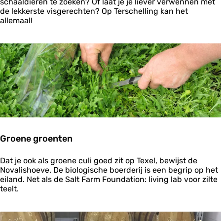
e
r
schaaldieren te zoeken? Of laat je je liever verwennen met
z
s
de lekkerste visgerechten? Op Terschelling kan het
i
c
allemaal!
l
h
t
e
e
l
l
l
e
i
k
n
k
g
e
r
n
i
j
Groene groenten
e
n
G
v
Dat je ook als groene culi goed zit op Texel, bewijst de
r
a
Novalishoeve. De biologische boerderij is een begrip op het
o
n
eiland. Net als de Salt Farm Foundation: living lab voor zilte
e
T
teelt.
n
e
e
r
g
s