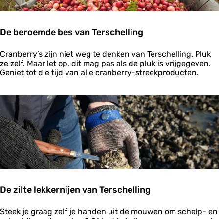
e
r
l
De beroemde bes van Terschelling
e
i
D
d
Cranberry’s zijn niet weg te denken van Terschelling. Pluk
e
i
ze zelf. Maar let op, dit mag pas als de pluk is vrijgegeven.
b
n
Geniet tot die tijd van alle cranberry-streekproducten.
e
g
r
o
e
m
d
e
b
e
s
v
a
De zilte lekkernijen van Terschelling
n
T
D
e
Steek je graag zelf je handen uit de mouwen om schelp- en