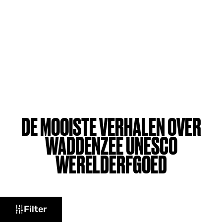
DE MOOISTE VERHALEN OVER
WADDENZEE UNESCO
WERELDERFGOED
W
Filter
a