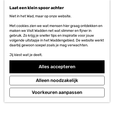
n
r
Laat een klein spoor achter
a
i
a
e
Niet in het Wad, maar op onze website.
r
t
d
e
Met cookies zien we wat mensen hier graag ontdekken en
e
n
maken we Visit Wadden net wat slimmer en fijner in
h
gebruik. Zo krijg je sneller tips en inspiratie voor jouw
o
volgende uitstapje in het Waddengebied. De website werkt
m
daarbij gewoon soepel zoals je mag verwachten.
e
p
Jij kiest wat je deelt.
a
g
Alles accepteren
e
Alleen noodzakelijk
Voorkeuren aanpassen