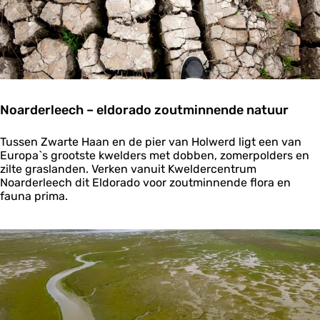
v
o
o
r
v
o
g
e
Noarderleech – eldorado zoutminnende natuur
l
s
N
Tussen Zwarte Haan en de pier van Holwerd ligt een van
o
Europa`s grootste kwelders met dobben, zomerpolders en
a
zilte graslanden. Verken vanuit Kweldercentrum
r
Noarderleech dit Eldorado voor zoutminnende flora en
d
fauna prima.
e
r
l
e
e
c
h
–
e