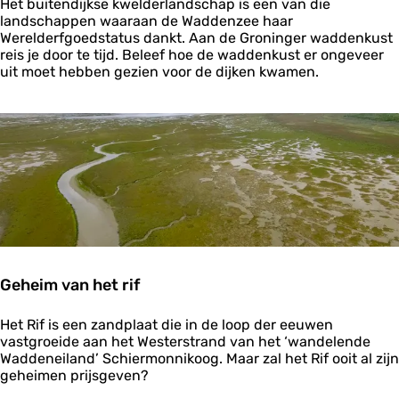
E
Het buitendijkse kwelderlandschap is een van die
v
landschappen waaraan de Waddenzee haar
o
Werelderfgoedstatus dankt. Aan de Groninger waddenkust
l
reis je door te tijd. Beleef hoe de waddenkust er ongeveer
u
uit moet hebben gezien voor de dijken kwamen.
t
i
e
i
n
e
e
n
o
o
g
o
Geheim van het rif
p
s
G
l
Het Rif is een zandplaat die in de loop der eeuwen
e
a
vastgroeide aan het Westerstrand van het ‘wandelende
h
g
Waddeneiland’ Schiermonnikoog. Maar zal het Rif ooit al zijn
e
geheimen prijsgeven?
i