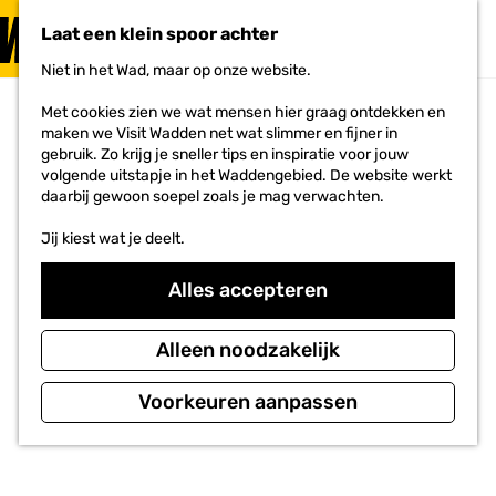
PLAN JE
BEZOEK
Laat een klein spoor achter
F
MENU
a
Niet in het Wad, maar op onze website.
Voor ondernemers
G
v
a
o
Met cookies zien we wat mensen hier graag ontdekken en
n
r
maken we Visit Wadden net wat slimmer en fijner in
a
i
gebruik. Zo krijg je sneller tips en inspiratie voor jouw
a
e
volgende uitstapje in het Waddengebied. De website werkt
r
t
daarbij gewoon soepel zoals je mag verwachten.
d
e
e
n
Jij kiest wat je deelt.
h
o
m
Alles accepteren
e
p
a
Alleen noodzakelijk
g
e
Voorkeuren aanpassen