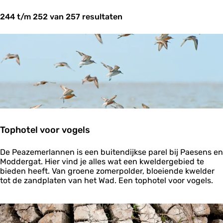
t
244 t/m 252 van 257 resultaten
z
o
e
k
j
e
?
Tophotel voor vogels
T
De Peazemerlannen is een buitendijkse parel bij Paesens en
o
Moddergat. Hier vind je alles wat een kweldergebied te
p
bieden heeft. Van groene zomerpolder, bloeiende kwelder
h
tot de zandplaten van het Wad. Een tophotel voor vogels.
o
t
e
l