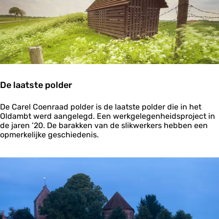
e
s
l
u
i
z
e
n
De laatste polder
D
De Carel Coenraad polder is de laatste polder die in het
e
Oldambt werd aangelegd. Een werkgelegenheidsproject in
l
de jaren ’20. De barakken van de slikwerkers hebben een
a
opmerkelijke geschiedenis.
a
t
s
t
e
p
o
l
d