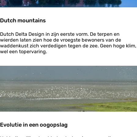
e
r
Dutch mountains
D
Dutch Delta Design in zijn eerste vorm. De terpen en
u
wierden laten zien hoe de vroegste bewoners van de
t
waddenkust zich verdedigen tegen de zee. Geen hoge klim,
c
wel een topervaring.
h
m
o
u
n
t
a
i
n
s
Evolutie in een oogopslag