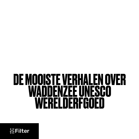
DE MOOISTE VERHALEN OVER
WADDENZEE UNESCO
WERELDERFGOED
W
Filter
a