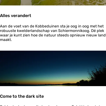
l
d
o
Alles verandert
r
a
A
d
Aan de voet van de Kobbeduinen sta je oog in oog met het
l
o
robuuste kwelderlandschap van Schiermonnikoog. Dé plek
l
z
waar je kunt zien hoe de natuur steeds opnieuw nieuw land
e
o
maakt.
s
u
v
t
e
m
r
i
a
n
n
n
d
e
e
n
r
d
t
e
n
a
Come to the dark site
t
u