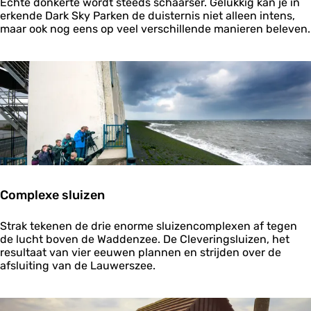
C
Echte donkerte wordt steeds schaarser. Gelukkig kan je in
u
o
erkende Dark Sky Parken de duisternis niet alleen intens,
r
m
maar ook nog eens op veel verschillende manieren beleven.
e
t
o
t
h
e
d
a
r
k
s
i
Complexe sluizen
t
e
C
Strak tekenen de drie enorme sluizencomplexen af tegen
o
de lucht boven de Waddenzee. De Cleveringsluizen, het
m
resultaat van vier eeuwen plannen en strijden over de
p
afsluiting van de Lauwerszee.
l
e
x