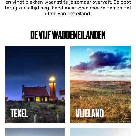
en vindt plekken waar stilte je zomaar overvalt. De boot
terug kan altijd nog. Eerst maar even meedeinen op het
ritme van het eiland.
DE VIJF WADDENEILANDEN
T
V
e
l
x
i
e
e
l
l
a
n
d
TEXEL
VLIELAND
T
A